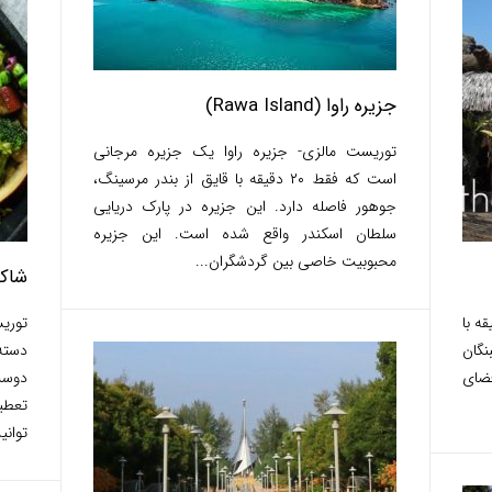
جزیره راوا (Rawa Island)
توریست مالزی- جزیره راوا یک جزیره مرجانی
است که فقط ۲۰ دقیقه با قایق از بندر مرسینگ،
جوهور فاصله دارد. این جزیره در پارک دریایی
سلطان اسکندر واقع شده است. این جزیره
محبوبیت خاصی بین گردشگران...
شاکشوکا
در شهر در حدود ۲۰ دقیقه با
نگان
دسته
فضای
دوست
تعطی
توانی