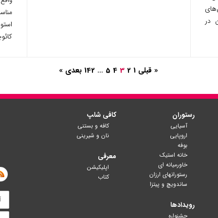
‌های
مناسب
ن در
استو
کائوچ
« قبلی
1
2
3
4
5
…
142
بعدی »
رستوران
کافی شا‍پ
آسیایی
کافه و بستنی
اروپایی
نان و شیرینی
بوفه
خانه استیک
معرفی
خاورمیانه ای
اپلیکیشن
رستورانهای ارزان
کتاب
ساندویچ و پیتزا
رویدادها
جشنواره