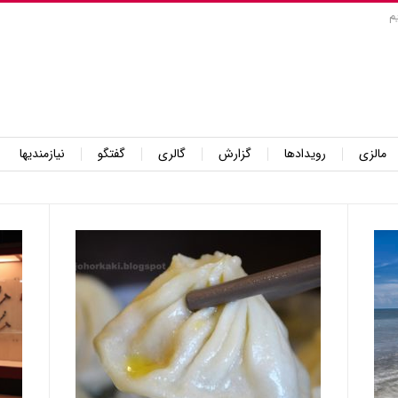
م
مالزی
رویدادها
گزارش
گالری
گفتگو
نیازمندیها