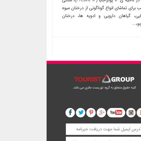
واقع در ناحیه ی ۱۶ پوتراجایا (Presint 16)، مکانی
 برای تماشای انواع گوناگونی از درختان میوه
ایی، گیاهان دارویی و ادویه ها، درختان
و،...
کلیه حقوق متعلق به گروه توریست مالزی می باشد.