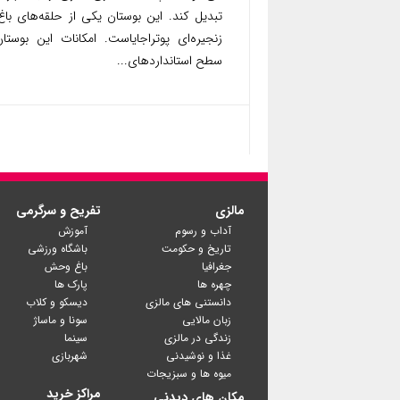
تبدیل کند. این بوستان یکی از حلقه‌های باغ
زنجیره‌ای پوتراجایاست. امکانات این بوستا
سطح استانداردهای...
مالزی
تفریح و سرگرمی
آداب و رسوم
آموزش
تاریخ و حکومت
باشگاه ورزشی
جغرافیا
باغ وحش
چهره ها
پارک ها
دانستنی های مالزی
دیسکو و کلاب
زبان مالایی
سونا و ماساژ
زندگی در مالزی
سینما
غذا و نوشیدنی
شهربازی
میوه ها و سبزیجات
مراکز خرید
مکان های دیدنی