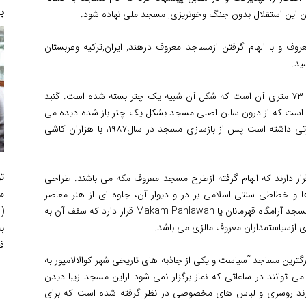
ب
 این استقلال بدون جنگ وخونریزی, مسجد ملی نهاده شود.
و با الهام گرفتن ازمساجد معروف درهند, ایران,ترکیه وعربستان
یکی از ویژگی های قابل توجه این مسجد مناره ۷۳ متری آن است که شکل آن شبیه یک چتر بسته شده است. گنبد
است که از درون سالن اصلی مسجد بشکل یک چتر باز شده دیده می
شود. این گنبد که در ابتدا کاشیکاری های صورتی داشته است پس از بازسازی مسجد در سال۱۹۸۷، با هزاران کاشی
ت
کوچک سبزرنگ قرار دارند که الهام گرفته ازطرح مسجد معروف مکه می باشند. طراحی
م
 و خطاطی سنتی اسلامی بر در و دیوار آن، جلوه ای از هنر معاصر
اسلامی را بنمایش می گذارد. در کنار ساختمان مسجد آرامگاه قهرمانان یا Makam Pahlawan قرار دارد که سقف آن به
ازسیاستمداران معروف مالزی می باشد.
ب
فر
رگترین مساجد آسیاست و یکی از جاذبه های تاریخی شهر کوالالامپور به
ی توانند در ساعاتی که نماز برگزار نمی شود ازاین مسجد زیبا دیدن
ارند روسری و لباس های مخصوصی در نظر گرفته شده است که برای