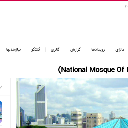
م
مالزی
رویدادها
گزارش
گالری
گفتگو
نیازمندیها
ب