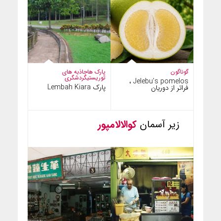
گوناگون
پارک ها
جاذبه های
توریستی
گردشگری
Jelebu’s pomelos ،
پارک Lembah Kiara
فراتر از دوریان
زیر آسمان
کوالالامپور