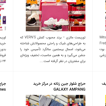
Mitsui Out
توریست مالزی – برند محبوب کفش VERN’S که
اوری
ه «Fred Perry x
به طراحی‌های شیک و راحتی محصولاتش شناخته
خرید
A » خواهد بود؛
می‌شود، امسال بیستمین سالگرد تأسیس خود را
بدون
زشی
جشن می‌گیرد و به همین مناسبت، تخفیف ویژه‌ای
برای مشتریان در نظر گرفته است....
۲۴ تا ۳۱ جولای...
 با تخفیف
حراج شلوار جین زنانه در مرکز خرید
nes
GALAXY AMPANG