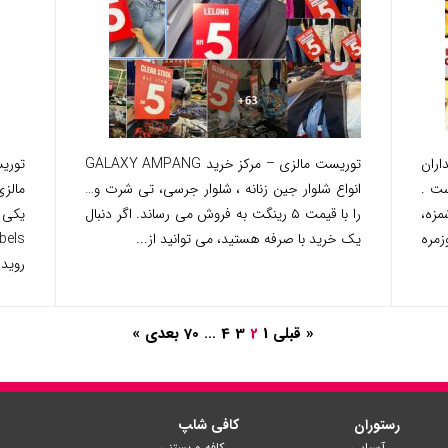
اران
توریست مالزی – مرکز خرید GALAXY AMPANG
توریس
ت .
انواع شلوار جین زنانه ، شلوار جرسی، تی شرت و…
زه،
را با قیمت ۵ رینگت به فروش می رساند. اگر دنبال
یکی ا
مره
یک خرید با صرفه هستید، می توانید از...
رویدا
« قبلی
1
2
3
4
…
70
بعدی »
رستوران
کافی شا‍پ
آسیایی
کافه و بستنی