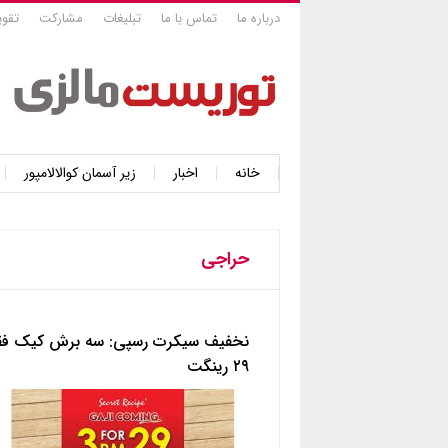
درباره ما
تماس با ما
تبلیغات
مشارکت
تقوی
خانه
اخبار
زیر آسمان کوالالامپور
حراجی
نخفیف سیکرت رسپی: سه برش کیک ف
۲۹ رینگت