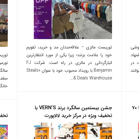
وشی
توریست مالزی – علاقه‌مندان مد و خرید، تقویم
نهاد
خود را علامت بزنند؛ زیرا یکی از مورد انتظارترین
توریس
. در
انبارگردانی در مالزی در راه است. شرکت FJ
نورم
می‌توانند
Benjamin با رویداد محبوب خود با عنوان «Steals
& Deals Warehouse...
خانگی
حراج «Sneaker Madness»؛ تخفیف تا ۷۰
جشن بیستمین سالگرد برند VERN’S با
تخفیف ویژه در مرکز خرید لا‌لاپورت
تخفی