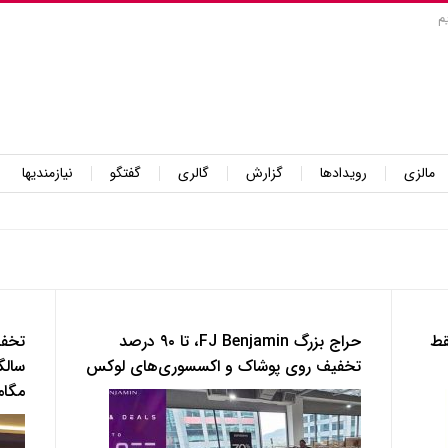
م
مالزی
رویدادها
گزارش
گالری
گفتگو
نیازمندیها
قط
حراج بزرگ FJ Benjamin، تا ۹۰ درصد
تخفی
تخفیف روی پوشاک و اکسسوری‌های لوکس
سالگ
مگام