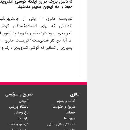
۵ دلیل بزرگ برای اینکه گوشی اندروید
خود را به آیفون تغییر ندهید
توریست مالزی – یکی از چالش‌برانگیزت
اقداماتی که برای استفاده‌کنندگان گوشی
اندرویدی وجود دارد، تغییر اندروید به آیفون 
اما آیا این کار شدنی‌ست؟ توریست مالزی – 
بسیاری از کسانی که گوشی اندرویدی دارند و..
مالزی
تفریح و سرگرمی
آداب و رسوم
آموزش
تاریخ و حکومت
باشگاه ورزشی
جغرافیا
باغ وحش
چهره ها
پارک ها
دانستنی های مالزی
دیسکو و کلاب
زبان مالایی
سونا و ماساژ