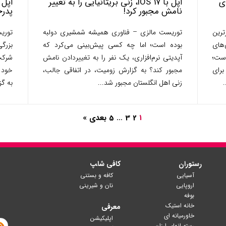
ی
اپل با iOS 17، زنی بریتانیایی را به تغییر
اپل 
نامش مجبور کرد!
پدرخ
رین
توریست مالزی – فناوری همیشه شمشیری دولبه
توری
‌های
بوده است؛ اما چه کسی پیش‌بینی می‌کرد که
بزرگی
است؛
آپدیتی نرم‌افزاری، یک نفر را به تغییردادن نامش
شرکت
برای
مجبور کند؟ به گزارش زومیت، در اتفاقی جالب،
خود ر
.
زنی اهل انگلستان مجبور شد...
به گز
1
2
3
…
5
بعدی »
رستوران
کافی شا‍پ
آسیایی
کافه و بستنی
اروپایی
نان و شیرینی
بوفه
خانه استیک
معرفی
خاورمیانه ای
اپلیکیشن
رستورانهای ارزان