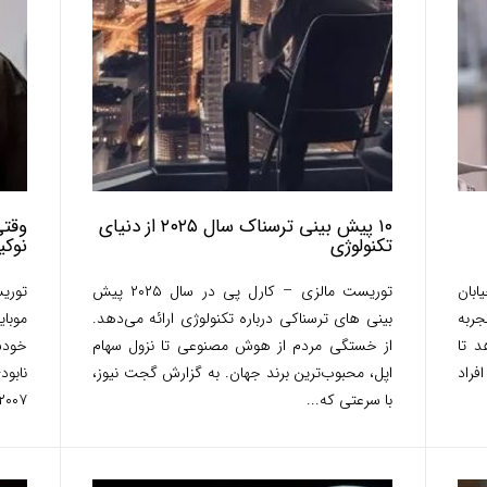
۱۰ پیش بینی ترسناک سال ۲۰۲۵ از دنیای
وقتی
تکنولوژی
نوکی
ابان
توریست مالزی – کارل پی در سال ۲۰۲۵ پیش
توری
جربه
بینی های ترسناکی درباره تکنولوژی ارائه می‌دهد.
موبای
د تا
از خستگی مردم از هوش مصنوعی تا نزول سهام
خودش
ز افراد
اپل، محبوب‌ترین برند جهان. به گزارش گجت نیوز،
با سرعتی که...
۲۰۰۷،...