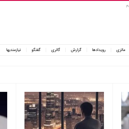
م
مالزی
رویدادها
گزارش
گالری
گفتگو
نیازمندیها