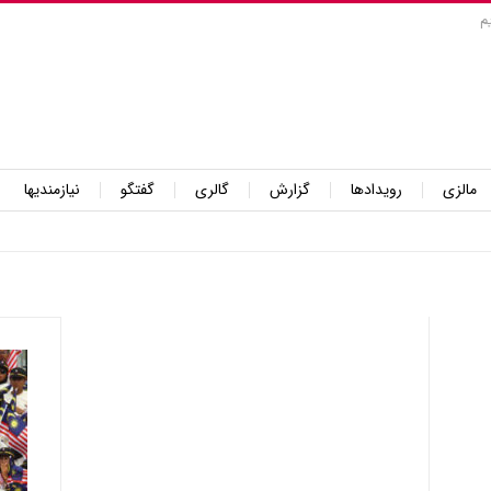
م
مالزی
رویدادها
گزارش
گالری
گفتگو
نیازمندیها