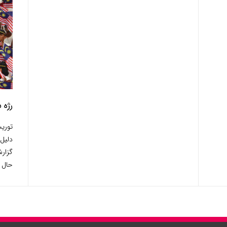
رژه 
توری
گزارش
حال ،