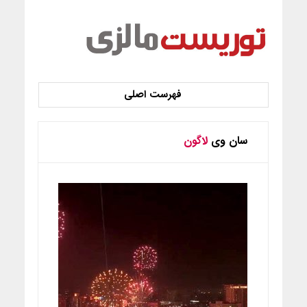
سان وی
لاگون