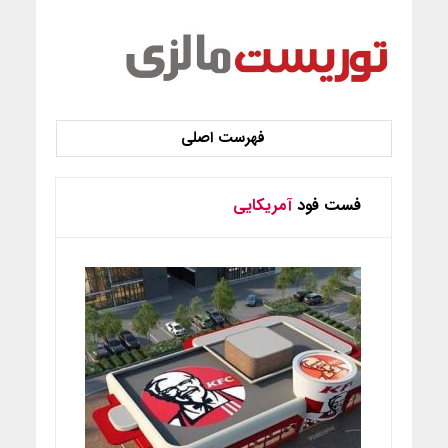
فست فود
آمریکایی