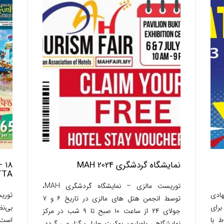
نمایشگاه گردشگری MAH 2024
TTA
توریست مالزی – نمایشگاه گردشگری MAH،
Malaysian، پیشنهادی
توسط انجمن هتل های مالزی در تاریخ ۶ و ۷
 برای
بی‌نظ
جولای ۲۴ از ساعت ۱۰ صبح تا ۹ شب در مرکز
ط با
است ک
نمایشگاهی پاویلیون بوکیت جلیل برگزار می گردد.