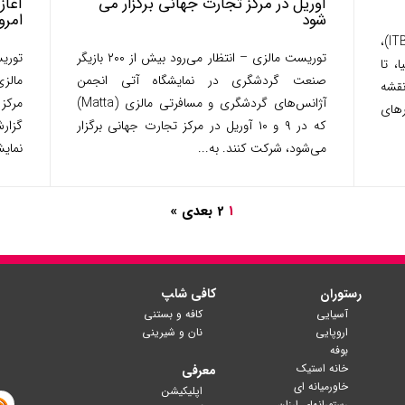
آوریل در مرکز تجارت جهانی برگزار می
شود
امروز 
توریست مالزی – آی‌‌تی‌بی برلین (ITB Berlin)،
توریست مالزی – انتظار می‌رود بیش از ۲۰۰ بازیگر
توری
، تا
صنعت گردشگری در نمایشگاه آتی انجمن
 نقشه
آژانس‌های گردشگری و مسافرتی مالزی (Matta)
رهای
که در ۹ و ۱۰ آوریل در مرکز تجارت جهانی برگزار
می‌شود، شرکت کنند. به...
نمایشگاه  Fair
1
2
بعدی »
رستوران
کافی شا‍پ
آسیایی
کافه و بستنی
اروپایی
نان و شیرینی
بوفه
خانه استیک
معرفی
خاورمیانه ای
اپلیکیشن
رستورانهای ارزان