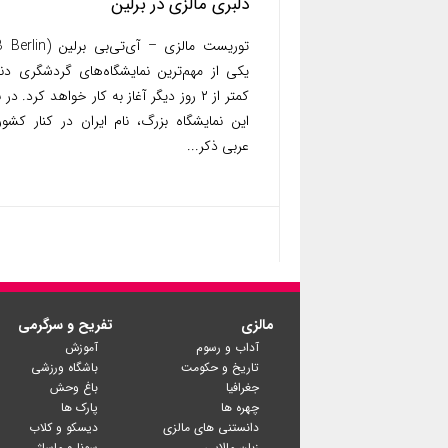
دلبری مالزی در برلین
یکی از مهم‌ترین نمایشگاه‌های گردشگری دنیا
کمتر از ۲ روز دیگر آغاز به کار خواهد کرد. در
این نمایشگاه بزرگ، نام ایران در کنار کشو
عربی ذکر...
مالزی
تفریح و سرگرمی
آداب و رسوم
آموزش
تاریخ و حکومت
باشگاه ورزشی
جغرافیا
باغ وحش
چهره ها
پارک ها
دانستنی های مالزی
دیسکو و کلاب
زبان مالایی
سونا و ماساژ