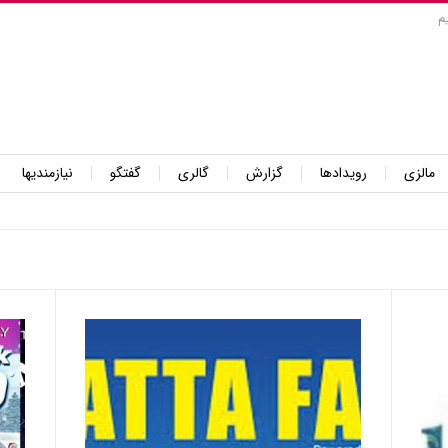
م
مالزی
رویدادها
گزارش
گالری
گفتگو
نیازمندیها