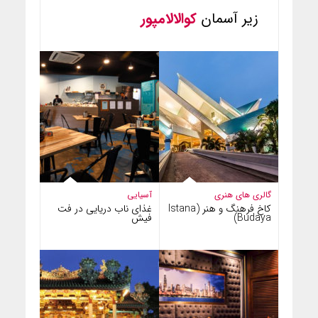
زیر آسمان
کوالالامپور
گالری های هنری
آسیایی
کاخ فرهنگ و هنر (Istana
غذای ناب دریایی در فت
Budaya)
فیش