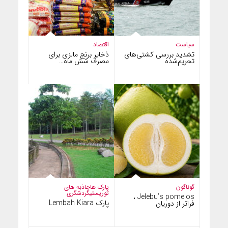
سیاست
اقتصاد
تشدید بررسی کشتی‌های
ذخایر برنج مالزی برای
تحریم‌شده
مصرف شش ماه…
گوناگون
پارک ها
جاذبه های
توریستی
گردشگری
Jelebu’s pomelos ،
پارک Lembah Kiara
فراتر از دوریان