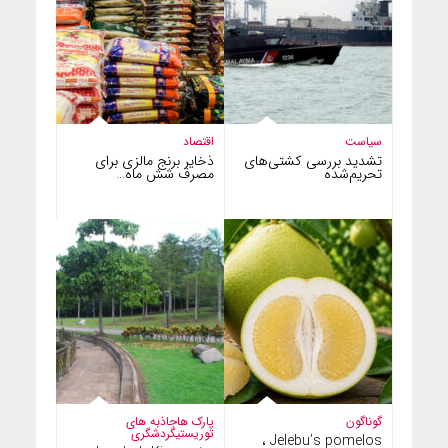
سیاست
اقتصاد
تشدید بررسی کشتی‌های
ذخایر برنج مالزی برای
تحریم‌شده
مصرف شش ماه…
گوناگون
پارک ها
جاذبه های
توریستی
گردشگری
Jelebu’s pomelos ،