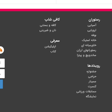
رستوران
کافی شا‍پ
آسیایی
کافه و بستنی
اروپایی
نان و شیرینی
بوفه
خانه استیک
معرفی
خاورمیانه ای
اپلیکیشن
رستورانهای ارزان
کتاب
ساندویچ و پیتزا
رویدادها
جشنواره
حراجی
سمینار
کنسرت
مسابقات ورزشی
نمایشگاه