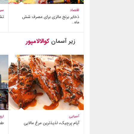
اقتصاد
سی
ذخایر برنج مالزی برای مصرف شش
تش
ماه…
زیر آسمان
کوالالامپور
آسیایی
ارو
آیام پرچیک، لذیذترین مرغ مالایی
طعم