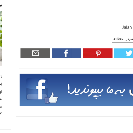
س
سیقی خلاقانه
ت
ا
ه
م
کر