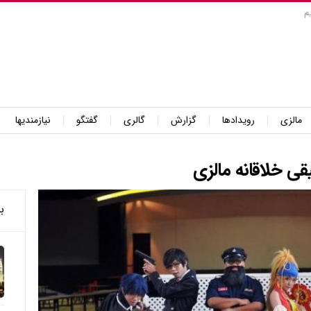
م
مالزی
رویدادها
گزارش
گالری
گفتگو
نیازمندیها
قی خلاقانه مالزی
ب