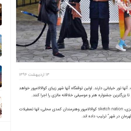
۱۳ اردیبهشت ۱۳۹۶
زی برگشته است. آنها تور خیابانی دارند. اولین توقفگاه آنها شهر زیبای کوالالامپور خواهد
در راستای همکاری با گروه های Funko Pop مالزی، sketch nation کوالالامپور وهنرمندان کمدی محلی، انها تعطیلات
هرمان در شهر” ترتیب داده اند.