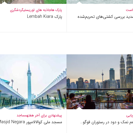
است
پارک ها
جاذبه های توریستی
گردشگری
دید بررسی کشتی‌های تحریم‌شده
پارک Lembah Kiara
پایی
پیشنهادی برای آخر هفته
مساجد
 نمک و دود در رستوران فوگو…
مسجد ملی کوالالامپور Masjid Negara