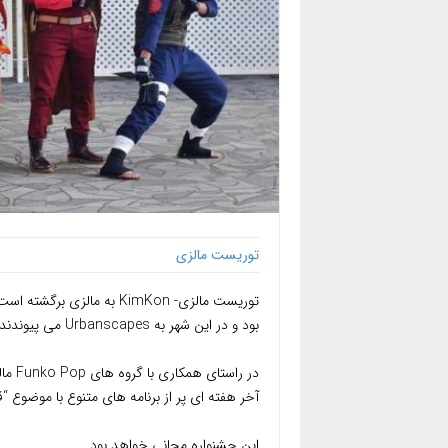
توریست مالزی
توریست مالزی- KimKon به مال
بود و در این شهر به Urbanscapes می پیوندند تا بزرگترین جشنواره هنر و موسیقی خلاقانه مالزی را اجرا کنند.
آخر هفته ای پر از برنامه های متنوع با موضوع “ق
این جشنواره مجانی خواهد بود.