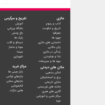
مالزی
تفریح و سرگرمی
آداب و رسوم
آموزش
تاریخ و حکومت
باشگاه ورزشی
جغرافیا
باغ وحش
چهره ها
پارک ها
دانستنی های مالزی
دیسکو و کلاب
زبان مالایی
سونا و ماساژ
زندگی در مالزی
سینما
غذا و نوشیدنی
شهربازی
میوه ها و سبزیجات
مراکز خرید
مکان های دیدنی
بازار چینی ها
اماکن مذهبی
بازارهای لوکس
برج و آسمانخراش
بازارهای محلی
بنایای تاریخی
کتابفروشی
جاذبه های توریستی
گالری های هنری
مراکز علمی و آموزشی
موزه