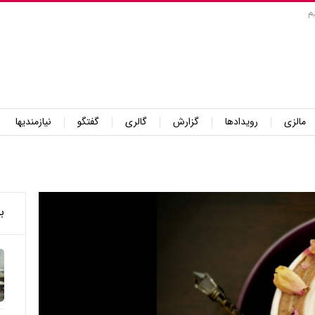
م
مالزی
رویدادها
گزارش
گالری
گفتگو
نیازمندیها
ب