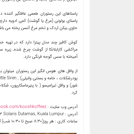
پاستاهای این رستوران طعمی غافلگیر کننده دا
پاستای بولونی (مرغ یا گوشت) کمی ادویه دارچ
حاوی بیکن اردک و تخم مرغ آنسن پخته می باش
کوش کافیز چند مدل پیتزا دارد که در تهیه خم
مراکشی کازابلانکا از گوشت چرخ شده, زیره سبز
آمیخته با سس گوجه فرنگی دارد.
از وافل های هوس انگیز این رستوران میتوان به
شور) و وافل تیرامیسو ( با پنیرماسکارپون، شک
کرد.
آدرس وب سایت :
book.com/kooshkoffeez
آدرس : D5-G3-03 Solaris Dutamas, Kuala Lumpur
ساعات کاری : هر روز(۸:۳۰ صبح تا ۱۰:۳۰ شب) آخر هفته ها (۹:۳۰ صبح تا ۱۱:۳۰ شب)