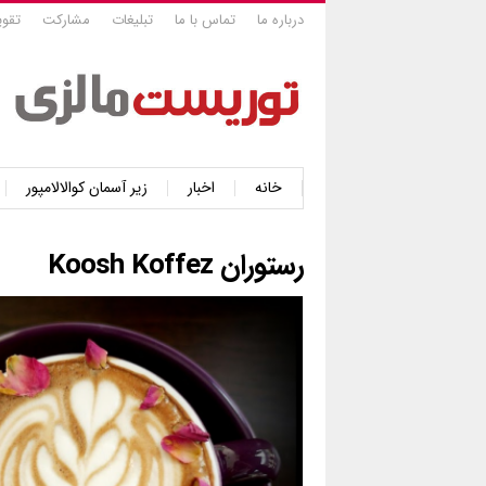
درباره ما
تماس با ما
تبلیغات
مشارکت
تقوی
خانه
اخبار
زیر آسمان کوالالامپور
رستوران Koosh Koffez