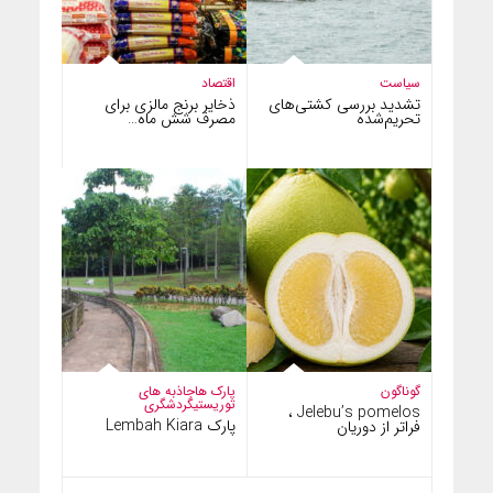
سیاست
اقتصاد
تشدید بررسی کشتی‌های
ذخایر برنج مالزی برای
تحریم‌شده
مصرف شش ماه…
گوناگون
پارک ها
جاذبه های
توریستی
گردشگری
Jelebu’s pomelos ،
پارک Lembah Kiara
فراتر از دوریان