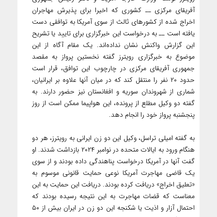
آفریقای مرکزی ــ کشوری که اخیرا برای پذیرش مهاجران
اخراج شده از کشورهای ثالث از سوی آمریکا به توافقی دست
یافته است ــ به درخواست این خبرگزاری برای تایید یا تشریح
این گزارش واکنش نشان نداده‌اند. یک مقام آگاه از این
موضوع به خبرگزاری رویترز گفته نخستین پرواز به مقصد
جمهوری آفریقای مرکزی در چارچوب این توافق، قرار است
حدود ۲۰ نفر را منتقل کند که در میان آنها علاوه بر ایرانیان،
شماری از شهروندان سوریه و افغانستان نیز حضور دارند. به
گفته دو وکیل مطلع از پرونده، این هواپیما ممکن است از روز
پنجشنبه پرواز خود را انجام دهد.
به گفته امیلی تراسل، وکیل این دو زن ایرانی به رویترز، هر دو
هنگام ورود به ایالات متحده در نوامبر ۲۰۲۴ بازداشت شدند. او
گفت آنها در آمریکا درخواست پناهندگی داده بودند و از سوی
یک قاضی مهاجرت آمریکا نوعی حمایت قانونی موسوم به
«تعلیق اخراج» دریافت کرده بودند. دریافت این حمایت به این
معناست که قضات مهاجرت به این نتیجه رسیده بودند که
احتمال آزار و اذیت یا شکنجه این دو زن در ایران بیش از ۵۰