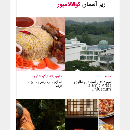
زیر آسمان
کوالالامپور
موزه
خاورمیانه ای
گردشگری
موزه هنر اسلامی مالزی
غذای ناب یمنی با چای
(Islamic Arts
قرمز
Museum…