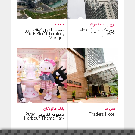
برج و آسمانخراش
مساجد
برج مکسیس (Maxis
مسجد فدرال کوالالامپور
The Federal Territory
Tower)
Mosque
هتل ها
پارک ها
کودکان
Traders Hotel
مجموعه تفریحی Puteri
Harbour Theme Park