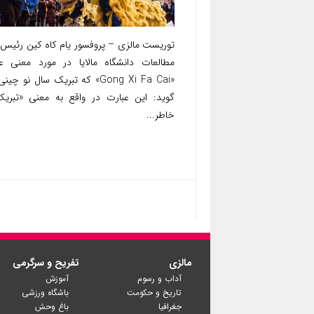
توریست مالزی – پروفسور یام کاه کین رئیس 
مطالعات دانشگاه مالایا در مورد معنی ع
«Gong Xi Fa Cai» که تبریک سال نو چ
گوید: این عبارت در واقع به معنی «تبری
خاطر...
مالزی
تفریح و سرگرمی
آداب و رسوم
آموزش
تاریخ و حکومت
باشگاه ورزشی
جغرافیا
باغ وحش