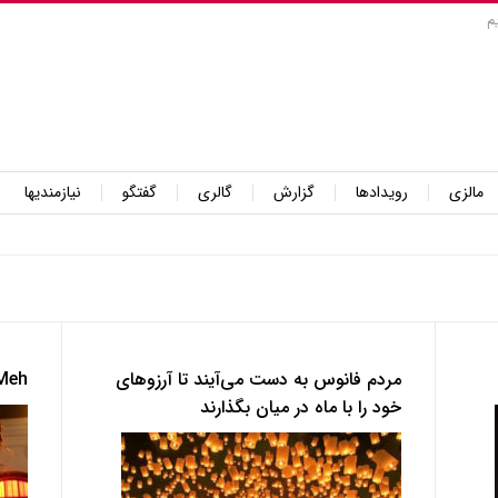
م
مالزی
رویدادها
گزارش
گالری
گفتگو
نیازمندیها
مردم فانوس به دست می‌آیند تا آرزوهای
 Goh Meh
خود را با ماه در میان بگذارند