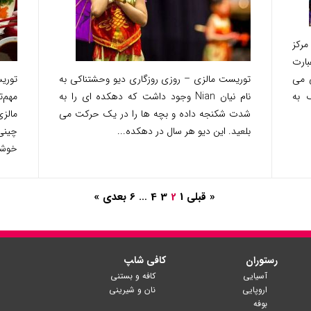
مرکز
بارت
ینی می
توریست مالزی – روزی روزگاری دیو وحشتناکی به
ک به
نام نیان Nian وجود داشت که دهکده ای را به
مهم‌
شدت شکنجه داده و بچه ها را در یک حرکت می
مالز
بلعید. این دیو هر سال در دهکده...
چینی
خوشب
« قبلی
1
2
3
4
…
6
بعدی »
رستوران
کافی شا‍پ
آسیایی
کافه و بستنی
اروپایی
نان و شیرینی
بوفه