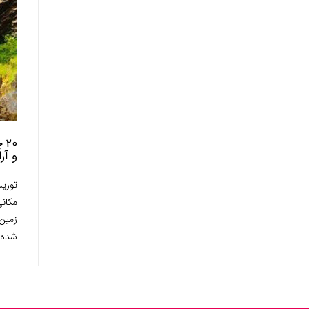
۲۰
و آ
توری
مکان
زمین
شده 