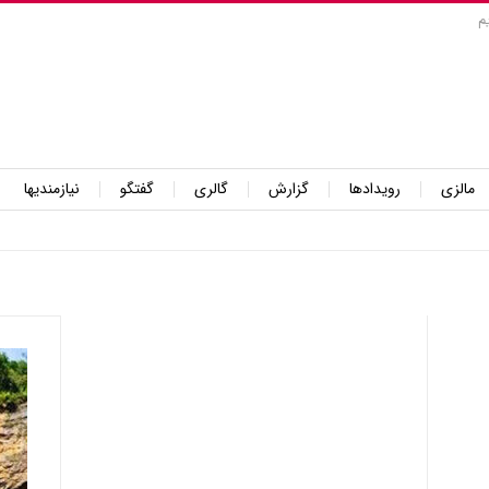
م
مالزی
رویدادها
گزارش
گالری
گفتگو
نیازمندیها