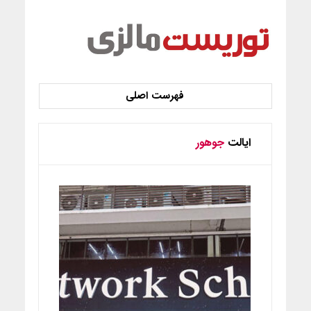
ایالت
جوهور