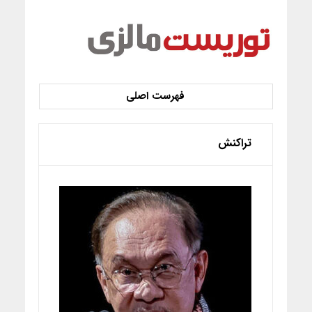
تراکنش