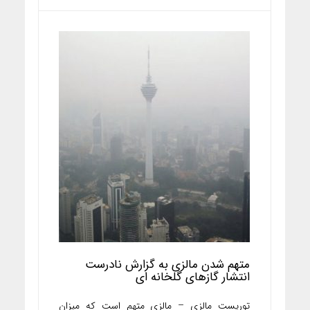
متهم شدن مالزی به گزارش نادرست
انتشار گازهای گلخانه ای
توریست مالزی – مالزی متهم است که میزان