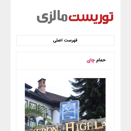
حمام
چای