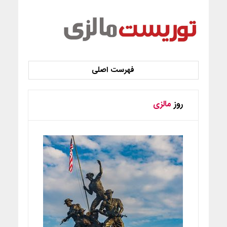
روز
مالزی