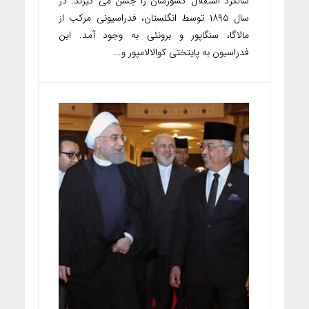
سالگرد استقلال کشورشان را جشن می گیرند. در
سال ۱۸۹۵ توسط انگلستان، فدراسیونی مرکب از
مالاگا، سنگاپور و برونئی به وجود آمد. این
فدراسیون به پایتختی کوالالامپور و...