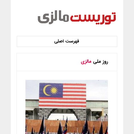
روز ملی
مالزی