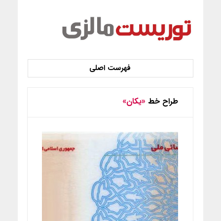
طراح خط
«یکان»