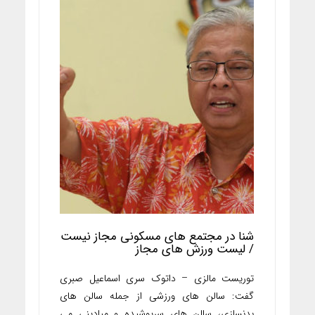
شنا در مجتمع های مسکونی مجاز نیست
/ لیست ورزش های مجاز
توریست مالزی – داتوک سری اسماعیل صبری
گفت: سالن های ورزشی از جمله سالن های
بدنسازی، سالن های سرپوشیده و میادینی می