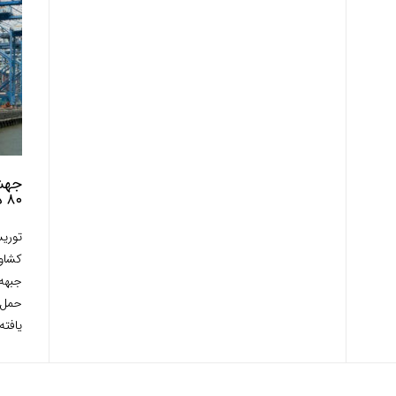
جهش 
۸۰ درصد؛ قیمت کود ۴۵ درصد
توری
کشاو
جبهه
یافته