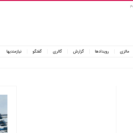
م
مالزی
رویدادها
گزارش
گالری
گفتگو
نیازمندیها