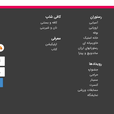
رستوران
کافی شا‍پ
آسیایی
کافه و بستنی
اروپایی
نان و شیرینی
بوفه
خانه استیک
معرفی
خاورمیانه ای
اپلیکیشن
رستورانهای ارزان
کتاب
ساندویچ و پیتزا
رویدادها
جشنواره
حراجی
سمینار
کنسرت
مسابقات ورزشی
نمایشگاه