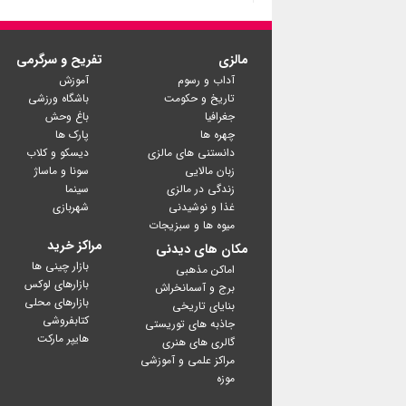
مالزی
تفریح و سرگرمی
آداب و رسوم
آموزش
تاریخ و حکومت
باشگاه ورزشی
جغرافیا
باغ وحش
چهره ها
پارک ها
دانستنی های مالزی
دیسکو و کلاب
زبان مالایی
سونا و ماساژ
زندگی در مالزی
سینما
غذا و نوشیدنی
شهربازی
میوه ها و سبزیجات
مراکز خرید
مکان های دیدنی
بازار چینی ها
اماکن مذهبی
بازارهای لوکس
برج و آسمانخراش
بازارهای محلی
بنایای تاریخی
کتابفروشی
جاذبه های توریستی
گالری های هنری
مراکز علمی و آموزشی
موزه