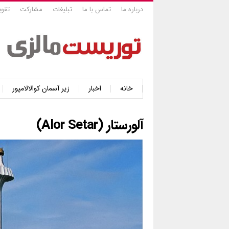
درباره ما
تماس با ما
تبلیغات
مشارکت
تقوی
خانه
اخبار
زیر آسمان کوالالامپور
آلورستار (Alor Setar)