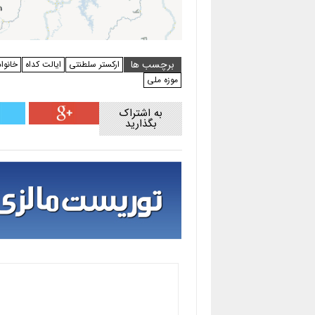
برچسب ها
ارکستر سلطنتی
ایالت کداه
خانوا
موزه ملی
به اشتراک
بگذارید