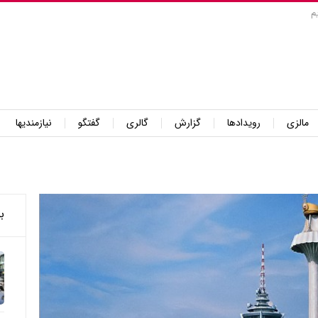
م
مالزی
رویدادها
گزارش
گالری
گفتگو
نیازمندیها
ب