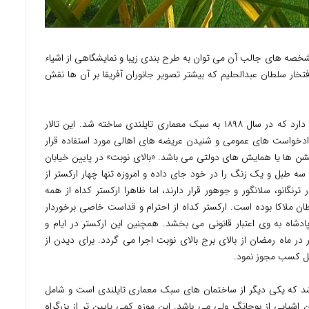
مشخصه های جالب آن می توان به طرح بندی زیبا و نمایشگاهی از اشیاء
تخار سلطان عبدالحلیم که بیشتر تصویر جانوران آفریقا بر آن ها نقش
بعد از موزه ساختمان زیبای تالار بزرگ شهر قرار دارد که در سال ۱۸۹۸ به سبک معماری تایلندی ساخته شد. این تالار
دخواست های عمومی و شنیدن عریضه های اهالی مورد استفاده قرار
شن ها یا همایش های دولتی می باشد. «بالای نوبت» در پایین خیابان
ه طبل و یک زنگ را در خود جای داده و امروزه تنها چهار ارکستر از
نگانو، سلانگور و جوهور قرار دارند، اما ظاهرا ارکستر کداه از همه
 ملاکا بوده است. ارکستر کداه از احترام و قداست خاصی برخوردار
شاه به وی اعتبار قانونی می بخشد. همچنین این ارکستر در ایام و
ر ماه رمضان از بالای برج بالای نوبت اجرا می گردد. برای دیدن از
ابل کسب مجوز نمود.
اشد که یکی دیگر از ساختمان های سبک معماری تایلندی است و شامل
شیایی از بوجانگ ولی می باشد. این موزه کمی پایین تر از بزرگراه