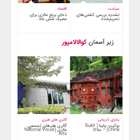
سیاست
اقتصاد
تشدید بررسی کشتی‌های
ذخایر برنج مالزی برای
تحریم‌شده
مصرف شش ماه…
زیر آسمان
کوالالامپور
بنایای تاریخی
گالری های هنری
بوکیت چاینا ( Bukit
گالری هنرهای تجسمی
China) – ملاکا
مالزی (National Visual
Arts…