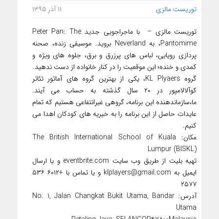
توریست مالزی
۱۱ آذر ۱۳۹۵
توریست مالزی – با ماجراجویی جدید Peter Pan: The
Pantomime، به Neverland بروید. موسیقی زنده، صحنه
پردازی رویایی، لباس های پرزرق و برق، جلوه های ویژه و
کمدی و خنده؛ این موقعیت را در کنار خانواده از دست ندهید.
گروه KL Plyaers، یکی از بهترین گروه های آماتور تئاتر
کوآلالامپور در ۲۰ سال گذشته به حساب می آیند.
ما،سازماندهنده این برنامه، گروهی غیرانتفاعی هستیم که تمام
عایدات حاصل از این برنامه را به خیریه های کودکان اهدا می
کنیم.
مکان: The British International School of Kuala
Lumpur (BISKL)
تهیه بلیت از طریق وب سایت eventbrite.com و یا ارسال
ایمیل به
klplayers@gmail.com
و یا تماس با +۶۰۱۲ ۵۳۶
۲۵۷۷
آدرس: No. 1, Jalan Changkat Bukit Utama, Bandar
Utama