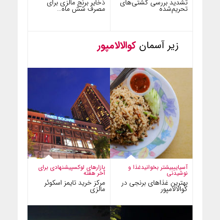
تشدید بررسی کشتی‌های
ذخایر برنج مالزی برای
تحریم‌شده
مصرف شش ماه…
زیر آسمان
کوالالامپور
آسیایی
بیشتر بخوانید
غذا و
بازارهای لوکس
پیشنهادی برای
نوشیدنی
آخر هفته
بهترین غذاهای برنجی در
مرکز خرید تایمز اسکوئر
کوالالامپور
مالزی