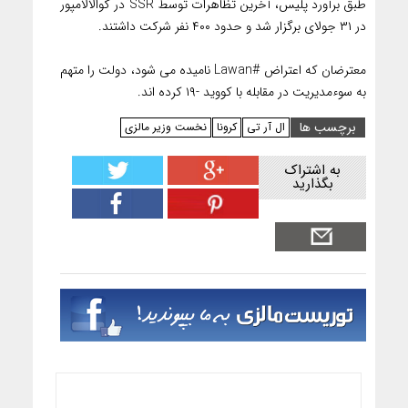
طبق برآورد پلیس، آخرین تظاهرات توسط SSR در کوالالامپور
در ۳۱ جولای برگزار شد و حدود ۴۰۰ نفر شرکت داشتند.
معترضان که اعتراض #Lawan نامیده می شود، دولت را متهم
به سوءمدیریت در مقابله با کووید -۱۹ کرده اند.
برچسب ها
ال آر تی
کرونا
نخست وزیر مالزی
به اشتراک
بگذارید