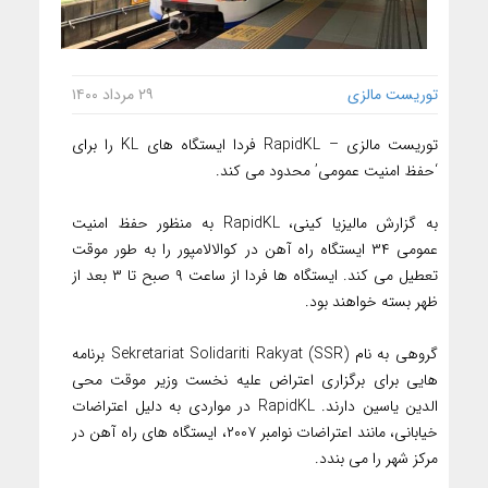
توریست مالزی
۲۹ مرداد ۱۴۰۰
توریست مالزی – RapidKL فردا ایستگاه های KL را برای
‘حفظ امنیت عمومی’ محدود می کند.
به گزارش مالیزیا کینی، RapidKL به منظور حفظ امنیت
عمومی ۳۴ ایستگاه راه آهن در کوالالامپور را به طور موقت
تعطیل می کند. ایستگاه ها فردا از ساعت ۹ صبح تا ۳ بعد از
ظهر بسته خواهند بود.
گروهی به نام Sekretariat Solidariti Rakyat (SSR) برنامه
هایی برای برگزاری اعتراض علیه نخست وزیر موقت محی
الدین یاسین دارند. RapidKL در مواردی به دلیل اعتراضات
خیابانی، مانند اعتراضات نوامبر ۲۰۰۷، ایستگاه های راه آهن در
مرکز شهر را می بندد.