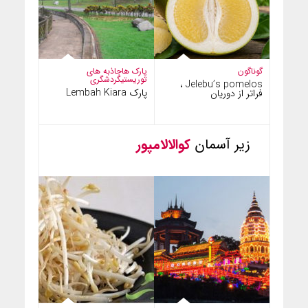
گوناگون
پارک ها
جاذبه های
توریستی
گردشگری
Jelebu’s pomelos ،
پارک Lembah Kiara
فراتر از دوریان
زیر آسمان
کوالالامپور