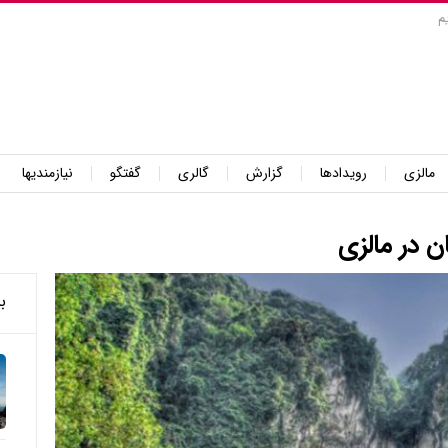
م
مالزی
رویدادها
گزارش
گالری
گفتگو
نیازمندیها
ب