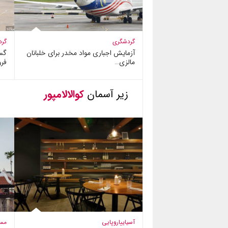
گردشگری
گرد
آزمایش اجباری مواد مخدر برای خلبانان
گس
مالزی…
فرو
زیر آسمان
کوالالامپور
آسیایی
اروپایی
مس