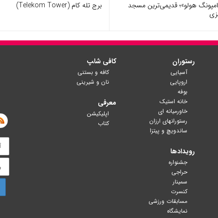
مپونگ هولو»؛ قدیمی‌ترین مسجد
برج تله کام (Telekom Tower)
زی
رستوران
کافی شا‍پ
آسیایی
کافه و بستنی
اروپایی
نان و شیرینی
بوفه
خانه استیک
معرفی
خاورمیانه ای
اپلیکیشن
رستورانهای ارزان
کتاب
ساندویچ و پیتزا
رویدادها
جشنواره
حراجی
سمینار
کنسرت
مسابقات ورزشی
نمایشگاه