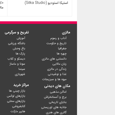
استیکا استودیو (Sitka Studio)
«کا
مال
مالزی
تفریح و سرگرمی
آداب و رسوم
آموزش
تاریخ و حکومت
باشگاه ورزشی
جغرافیا
باغ وحش
چهره ها
پارک ها
دانستنی های مالزی
دیسکو و کلاب
زبان مالایی
سونا و ماساژ
زندگی در مالزی
سینما
غذا و نوشیدنی
شهربازی
میوه ها و سبزیجات
مراکز خرید
مکان های دیدنی
بازار چینی ها
اماکن مذهبی
بازارهای لوکس
برج و آسمانخراش
بازارهای محلی
بنایای تاریخی
کتابفروشی
جاذبه های توریستی
گالری های هنری