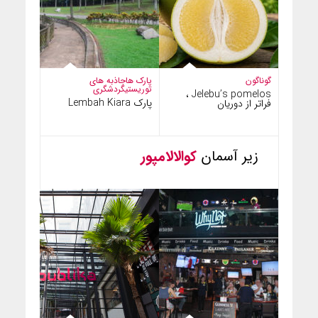
گوناگون
پارک ها
جاذبه های
توریستی
گردشگری
Jelebu’s pomelos ،
پارک Lembah Kiara
فراتر از دوریان
زیر آسمان
کوالالامپور