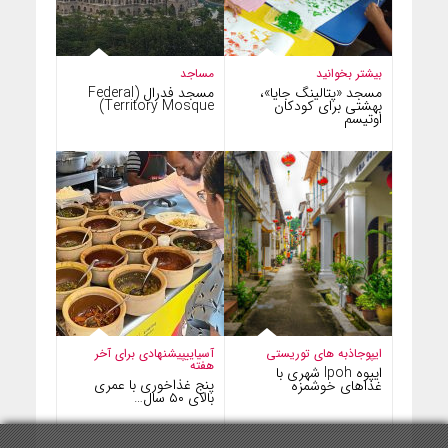
بیشتر بخوانید
مساجد
مسجد «پتالینگ جایا»،
مسجد فدرال (Federal
بهشتی برای کودکان
Territory Mosque)
اوتیسم
ایپو
جاذبه های توریستی
آسیایی
پیشنهادی برای آخر
هفته
ایپوه Ipoh شهری با
پنج غذاخوری با عمری
غذاهای خوشمزه
بالای ۵۰ سال…