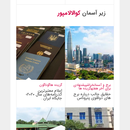
زیر آسمان
کوالالامپور
برج و آسمانخراش
پیشنهادی
گزیده ها
گوناگون
برای آخر هفته
گزیده ها
اعلام معتبرترین
حقایق جالب درباره برج
گذرنامه‌های سال ۲۰۲۰؛
های دوقلوی پتروناس
جایگاه ایران…