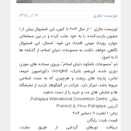
توریست مالزی
۱۳ آذر ۱۳۹۵
توریست مالزی – از سال ۲۰۱۳ تا کنون، این فستیوال بیش از ۱
میلیون بازدیدکننده را به خود جلب کرده و در بین مسلمانان
جهان، رویداد مهمی قلمداد می شود. امسال، این فستیوال
نگاهی خواهد داشت به منسوجات دنیای اسلام، از گذشته ها
تا به امروز.
تم “منسوجات باشکوه دنیای اسلام”، برروی سجاده های سوزن
دوزی شده، ابریشم، باتیک، songket، دکوراسیون خیمه،
لباس، پارچه های زربفت و هرچیزی که به سنت اسلامی
مربوط باشد، تمرکز دارد. شرکت در گفتگوها، بازدید از نمایشگاه
ها و نمایش های مد، و خرید را از دست ندهید.
مکان: Putrajaya International Convention Centre,
آدرس: Precinct 5, 62000 Putrajaya
زمان: ۱ لغایت ۱۱ دسامبر ۲۰۱۶
قیمت بلیت: رایگان
دریافت تورهای گردشی از طریق سایت: