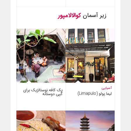
زیر آسمان
کوالالامپور
آسیایی
یک کافه نوستالژیک برای
لیما پولو (Limapulo)
گپی دوستانه