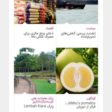
سیاست
اقتصاد
تشدید بررسی کشتی‌های
ذخایر برنج مالزی برای
تحریم‌شده
مصرف شش ماه…
گوناگون
پارک ها
جاذبه های
توریستی
گردشگری
Jelebu’s pomelos ،
پارک Lembah Kiara
فراتر از دوریان