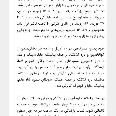
سقوط درختان و جابه‌جایی هزاران نفر در سراسر مالزی شد.
نخستین موج بزرگ سیلاب بین ۸ تا ۱۲ ژانویه در صباح،
ساراواک و سلانگور رخ داد. در ادامه، بارندگی شدید بین ۲۱ تا
۲۷ فوریه، ۱۴۶ روستا در مالزی شرقی را تحت تأثیر قرار داد.
همچنین از ۹ تا ۱۳ مارس، بارش‌های مداوم باعث جابه‌جایی
بیش از یک‌هزار و ۶۵۰ نفر در صباح و ساراواک شد.
طوفان‌های عصرگاهی در ۲۰ آوریل و ۶ مه نیز بخش‌هایی از
کوالالامپور و دره کلانگ، از جمله پتالینگ جایا، آمپنگ و شاه
عالم و همچنین مسیرهای اصلی مانند جالان کوچای لاما،
ایستگاه ال‌آر‌تی بوکیت جلیل و بزرگراه کساس را زیر آب برد.
در ۸ مه نیز سیلاب‌های ناگهانی و سقوط درختان در نقاط
مختلف دره کلانگ از جمله آمپنگ، سونگای بسی، شاه عالم،
پتالینگ جایا و گومباک گزارش شد.
بر اساس اعلام اداره آبیاری و زهکشی، بارش همرفتی بیش از
۶۰ میلی‌متر در بازه دو تا چهار ساعت می‌تواند موجب سیلاب
ناگهانی شود. شدت بارندگی در یک ساعت نیز به چهار سطح