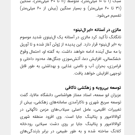
سبک (۱ تا ۱۰ میلی‌متر)، متوسط (۱۱ تا ۳۰ میلی‌متر)، سنگین
(۳۱ تا ۶۰ میلی‌متر) و بسیار سنگین (بیش از ۶۰ میلی‌متر)
تقسیم می‌شود.
مالزی در آستانه «ابر ال‌نینو»
تانگانگ تأکید کرد مالزی در آستانه یک ال‌نینوی شدید موسوم
به «ابر ال‌نینو» قرار دارد. این پدیده از ژوئن آغاز شده و تا آوریل
یا مه سال آینده ادامه خواهد داشت. به گفته او، احتمال وقوع
خشکسالی، افزایش دما، آتش‌سوزی جنگل‌ها، مه‌دود داخلی و
فرامرزی، بحران آب و ناامنی غذایی و بهداشتی به طور قابل
توجهی افزایش خواهد یافت.
توسعه بی‌رویه و زهکشی ناکافی
عزیزان ابو سمعه، استاد ممتاز هواشناسی دانشگاه مالایا، گفت
توسعه سریع شهری و ناکارآمدی سامانه‌های زهکشی، بیش از
تغییرات اقلیمی، عامل اصلی سیلاب‌های مزمن ناگهانی در
کوالالامپور و پتالینگ جایا است. وی افزود منطقه شهری
کوالالامپور و پتالینگ جایا بر روی دشت سیلابی رودخانه
کلانگ ساخته شده و به طور طبیعی در برابر بارندگی‌های