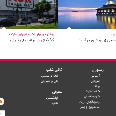
اجد
پیشنهادی برای آخر هفته
هایپر مارکت​
دی زیبا و شناور در آب در…
NSK؛ از یک غرفه محلی تا یکی…
رستوران
کافی شا‍پ
آسیایی
کافه و بستنی
اروپایی
نان و شیرینی
بوفه
خانه استیک
معرفی
خاورمیانه ای
اپلیکیشن
رستورانهای ارزان
کتاب
ساندویچ و پیتزا