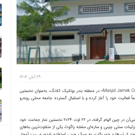
۲۹ آبان ۱۴۰۴
توریست مالزی – مسجد «Masjid Jamek Cina Muslim Klang» در منطقه بندر بوتانیک کلانگ، به‌عنوان نخستین
 فعالیت خود را آغاز کرده و با استقبال گسترده جامعه محلی روبه‌رو
این مسجد که طراحی آن از مسجد بزرگ شهر شی‌آن در چین الهام گرفته، در ۲۲ اوت ۲۰۲۴ نخستین نماز جماعت خود
ئینات سنتی چینی و مناره‌ای مشابه پاگودا، یکی از متفاوت‌ترین بناهای
 از تیرها و چوب‌کاری به سبک چینی استفاده شده، می‌رب (محل