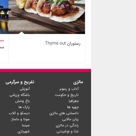
مس
رستوران Thyme out
مسج
مالزی
تفریح و سرگرمی
آداب و رسوم
آموزش
تاریخ و حکومت
باشگاه ورزشی
جغرافیا
باغ وحش
چهره ها
پارک ها
دانستنی های مالزی
دیسکو و کلاب
زبان مالایی
سونا و ماساژ
زندگی در مالزی
سینما
غذا و نوشیدنی
شهربازی