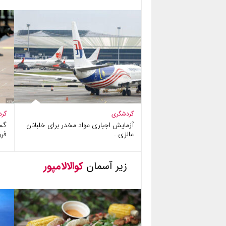
گردشگری
گرد
آزمایش اجباری مواد مخدر برای خلبانان
گس
مالزی…
فرو
زیر آسمان
کوالالامپور