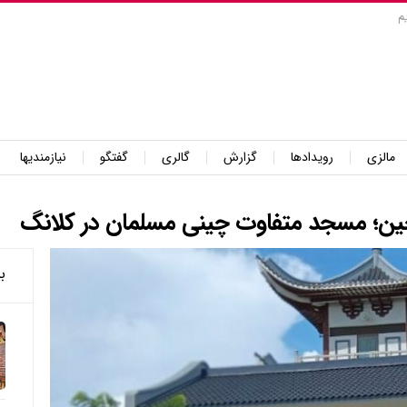
م
مالزی
رویدادها
گزارش
گالری
گفتگو
نیازمندیها
ن چین؛ مسجد متفاوت چینی مسلمان در کلانگ
ب