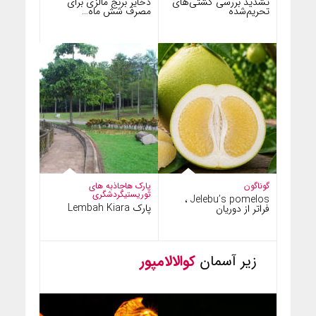
تشدید بررسی کشتی‌های
ذخایر برنج مالزی برای
تحریم‌شده
مصرف شش ماه…
گوناگون
پارک ها
جاذبه های
توریستی
گردشگری
Jelebu’s pomelos ،
پارک Lembah Kiara
فراتر از دوریان
زیر آسمان
کوالالامپور