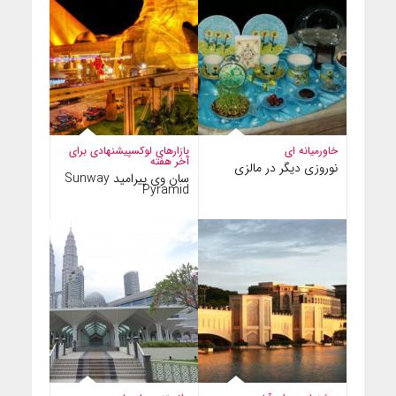
خاورمیانه ای
بازارهای لوکس
پیشنهادی برای
آخر هفته
نوروزی دیگر در مالزی
سان وی پیرامید Sunway
Pyramid