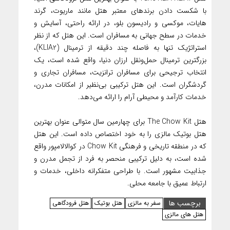
با شکست دادن برندهای معتبر هتل مانند ماریوت، گرند
هایات، موکسی و رادیسون بلو، در ارائه راحتی، آسایش و
خدمات در سطح جهانی به مسافران است. این هتل که از نظر
استراتژیک تنها به فاصله چند دقیقه از ترمینال (KLIA2)،
بزرگترین ترمینال حمل‌ونقل ارزان دنیا، واقع شده است، یک
انتخاب ترجیحی برای مسافران ترانزیت، مسافران تجاری و
گردشگران است. این هتل ترکیبی بی‌نظیر از امکانات مدرن،
خدمات کارآمد و محیطی آرام را ارائه می‌دهد.
هتل The Chow Kit برای چهارمین سال متوالی عنوان بهترین
هتل بوتیک مالزی را به خود اختصاص داده است. این هتل
که در منطقه تاریخی و فرهنگی Chow Kit در کوالالامپور واقع
شده است، به دلیل ترکیبی منحصر به فرد از تجمل مدرن و
جذابیت مشهور است. با طراحی متفکرانه داخلی، خدمات و
ارتباط عمیق با جامعه محلی.
برچسب ها
سفر به مالزی
هتل بوتیک
هتل فرودگاهی
هتل های مالزی