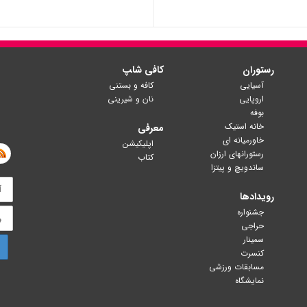
رستوران
کافی شا‍پ
آسیایی
کافه و بستنی
اروپایی
نان و شیرینی
بوفه
خانه استیک
معرفی
خاورمیانه ای
اپلیکیشن
رستورانهای ارزان
کتاب
ساندویچ و پیتزا
رویدادها
جشنواره
حراجی
سمینار
کنسرت
مسابقات ورزشی
نمایشگاه