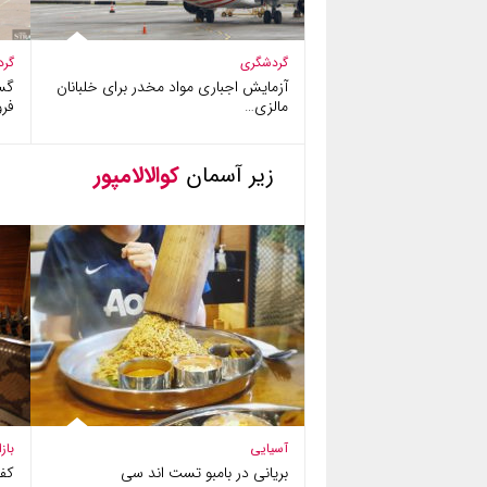
گردشگری
گرد
آزمایش اجباری مواد مخدر برای خلبانان
گس
مالزی…
فرو
زیر آسمان
کوالالامپور
آسیایی
باز
بریانی در بامبو تست اند سی
کفش 