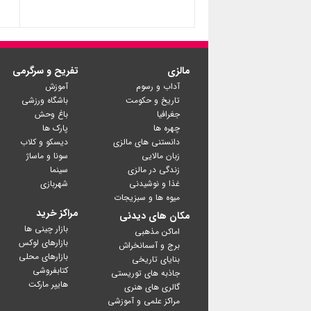
مالزی
تفریح و سرگرمی
آداب و رسوم
آموزش
تاریخ و حکومت
باشگاه ورزشی
جغرافیا
باغ وحش
چهره ها
پارک ها
دانستنی های مالزی
دیسکو و کلاب
زبان مالایی
سونا و ماساژ
زندگی در مالزی
سینما
غذا و نوشیدنی
شهربازی
میوه ها و سبزیجات
مراکز خرید
مکان های دیدنی
بازار چینی ها
اماکن مذهبی
بازارهای لوکس
برج و آسمانخراش
بازارهای محلی
بنایای تاریخی
کتابفروشی
جاذبه های توریستی
گالری های هنری
مراکز علمی و آموزشی