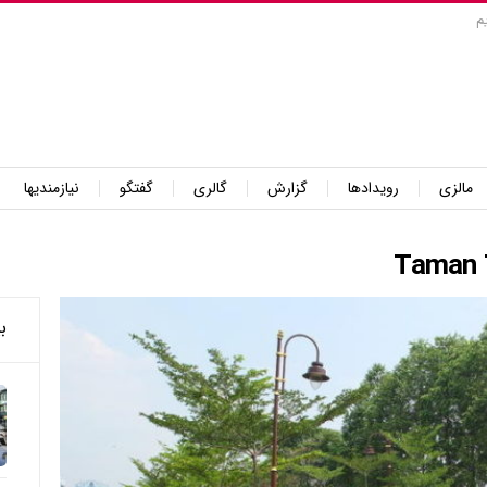
م
مالزی
رویدادها
گزارش
گالری
گفتگو
نیازمندیها
ب