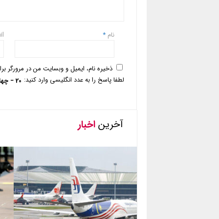
نام
*
il
ذخیره نام، ایمیل و وبسایت من در مرورگر بر
لطفا پاسخ را به عدد انگلیسی وارد کنید:
20 − چهار =
آخرین
اخبار