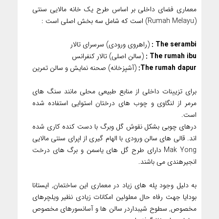
معماری فضای داخلی بر اساس طرح یک خانه مالایی سنتی
(Rumah Melayu) است که شامل سه بخش اصلی است :
The serambi :
(راهروی ورودی) سرسرای تالار
The rumah ibu :
(سالن اصلی) تالار کنفرانس
The rumah dapur:
(آشپزخانه) صحنه نمایش و سالن تمرین
برای تزیینات داخلی از منابع طبیعی محلی مانند سنگ های
مرمر از لنگاوی و چوب های درختان استوایی استفاده شده
است.
درهای چوبی بشکل نقوش گل وبرگ با دست کنده کاری شده
اند. قالی های سالن ورودی با الهام گیری از اپرای سنتی مالایی
Mak Yong دارای طرح گل های یاسمن و برگ های درخت
انجیرهندی می باشند.
به دلیل وجود پله های زیاد در معماری این ساختمان, ایستانا
بودایا جهت رفاه حال معلولین امکانات زیادی نظیر ویلچرهای
مخصوص, سطوح شیبداردر سالن ها و آسانسورهای مخصوص