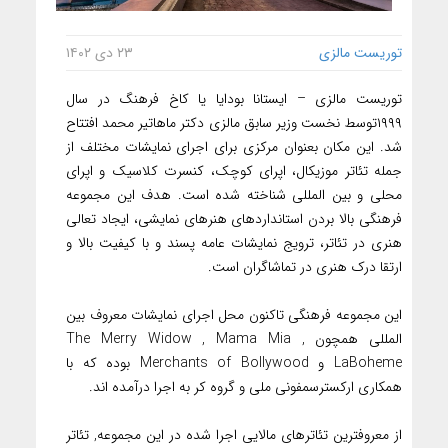
توریست مالزی
۲۳ دی ۱۴۰۲
توریست مالزی – ایستانا بودایا یا کاخ فرهنگ در سال
۱۹۹۹توسط نخست وزیر سابق مالزی دکتر ماهاتیر محمد افتتاح
شد. این مکان بعنوان مرکزی برای اجرای نمایشات مختلف از
جمله تئاتر موزیکال، اپرای کوچک، کنسرت کلاسیک و اپرای
محلی و بین المللی شناخته شده است. هدف این مجموعه
فرهنگی بالا بردن استانداردهای هنرهای نمایشی، ایجاد تعالی
هنری در تئاتر، ترویج نمایشات عامه پسند و با کیفیت بالا و
ارتقا درک هنری در تماشاگران است.
این مجموعه فرهنگی تاکنون محل اجرای نمایشات معروف بین
المللی همچون The Merry Widow , Mama Mia ,
LaBoheme و Merchants of Bollywood بوده که با
همکاری ارکسترسمفونی ملی و گروه کر به اجرا درآمده اند.
از معروفترین تئاترهای مالایی اجرا شده در این مجموعه, تئاتر