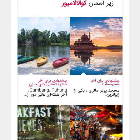
زیر آسمان
کوالالامپور
پیشنهادی برای آخر
پیشنهادی برای آخر
هفته
مساجد
هفته
دانستنی های مالزی
مسجد پوترا مالزی ، یکی از
Gambang، Pahang،
زیباترین…
آخر هفته‌ای عالی دور از…