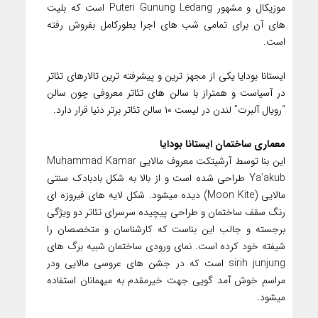
موزیکال و مشهور Puteri Gunung Ledang است که بلیت
های آن برای تمامی شب های اجرا بطورکامل بفروش رفته
است.
ایستانا بودایا یکی از مجهز ترین و پیشرفته ترین تالارهای تئاتر
در آسیاست و همتراز با سالن های تئاتر معروفی چون سالن
“رویال آلبرت” لندن در لیست ۱۰ سالن تئاتر برتر دنیا قرار دارد.
معماری ساختمان ایستانا بودایا
این بنا توسط آرشیتکت معروف مالایی Muhammad Kamar
Ya’akub طراحی شده است و از بالا به شکل بادبادک سنتی
مالایی (Moon Kite) دیده میشود. شکل لایه های فیروزه ای
رنگ سقف ساختمان و طراحی پیچیده سرسرای تئاتر دو ویژگی
برجسته و جالب این بناست که کارشناسان و متخصصان را
شیفته خود کرده است. نمای ورودی ساختمان شبیه برگ های
sirih junjung است که در جشن های عروسی مالایی ودر
مراسم خوش آمد گویی جهت خیرمقدم به میهمانان استفاده
میشود.