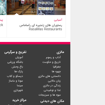
آسیایی
پیش
رستوران های زنجیره ای راساماس
ck
RasaMas Restaurants
مالزی
تفریح و سرگرمی
آداب و رسوم
آموزش
تاریخ و حکومت
باشگاه ورزشی
جغرافیا
باغ وحش
چهره ها
پارک ها
دانستنی های مالزی
دیسکو و کلاب
زبان مالایی
سونا و ماساژ
زندگی در مالزی
سینما
غذا و نوشیدنی
شهربازی
میوه ها و سبزیجات
مراکز خرید
مکان های دیدنی