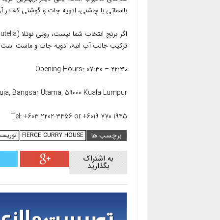
باسماتی با چاشنی، ادویه جات و گوشتی که در 
ترکیب جالب آب انبه، ادویه جات و ماست است را
Opening Hours: 07:30 – ۲۲:۳۰
uja, Bangsar Utama, 59000 Kuala Lumpur
Tel: +603 2202-3456 or +6019 770 1945
برچسب ها
FIERCE CURRY HOUSE
توریست
به اشتراک
بگذارید