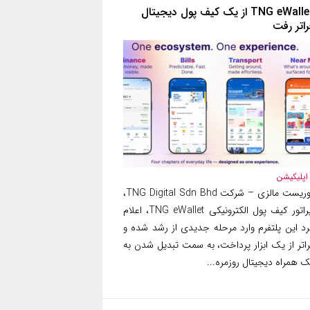
TNG eWallet از یک کیف پول دیجیتال
راتر رفت
اپلیکیشن
توریست مالزی – شرکت TNG Digital Sdn Bhd،
اپراتور کیف پول الکترونیکی TNG eWallet، اعلام
رد این پلتفرم وارد مرحله جدیدی از رشد شده و
راتر از یک ابزار پرداخت، به سمت تبدیل شدن به
 همراه دیجیتال روزمره...