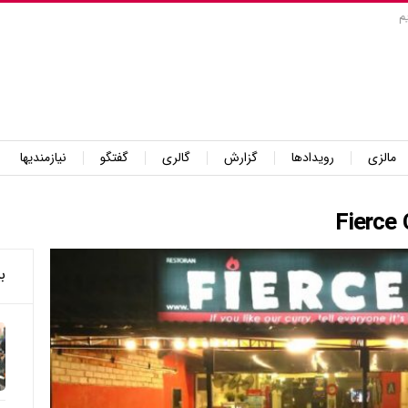
م
مالزی
رویدادها
گزارش
گالری
گفتگو
نیازمندیها
ب