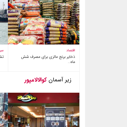
اقتصاد
سی
ذخایر برنج مالزی برای مصرف شش
تش
ماه…
زیر آسمان
کوالالامپور