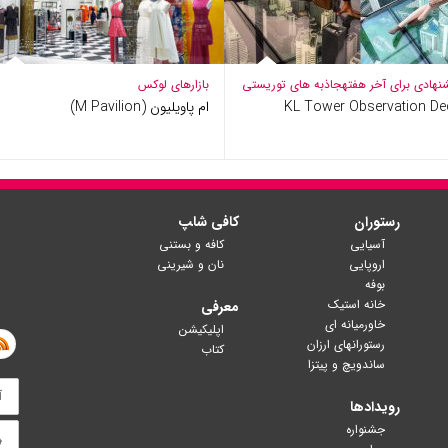
نهادی برای آخر هفته
جاذبه های توریستی
بازارهای لوکس
KL Tower Observation De
ام پاویلیون (M Pavilion)
رستوران
کافی شا‍پ
آسیایی
کافه و بستنی
اروپایی
نان و شیرینی
بوفه
خانه استیک
معرفی
خاورمیانه ای
اپلیکیشن
رستورانهای ارزان
کتاب
ساندویچ و پیتزا
رویدادها
جشنواره