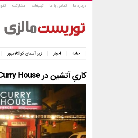
درباره ما
تماس با ما
تبلیغات
مشارکت
تقوی
خانه
اخبار
زیر آسمان کوالالامپور
کاریِ آتشین در Fierce Curry House