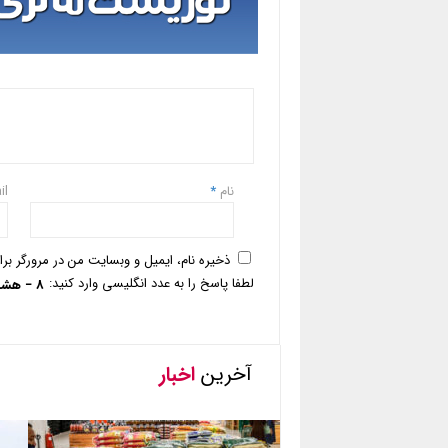
نام
*
il
ذخیره نام، ایمیل و وبسایت من در مرورگر بر
لطفا پاسخ را به عدد انگلیسی وارد کنید:
8 − هشت =
آخرین
اخبار