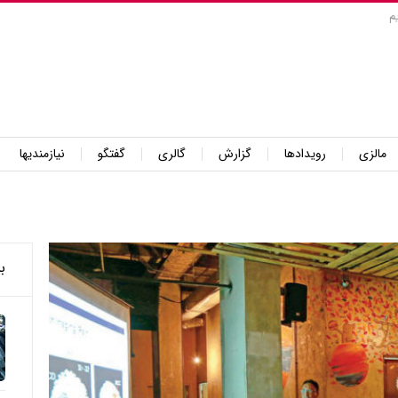
م
مالزی
رویدادها
گزارش
گالری
گفتگو
نیازمندیها
ب