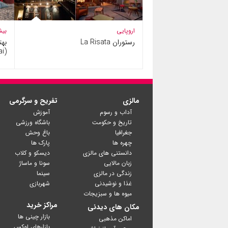
اروپایی
بیش
رستوران La Risata
بهت
(Pantai…
مالزی
تفریح و سرگرمی
آداب و رسوم
آموزش
تاریخ و حکومت
باشگاه ورزشی
جغرافیا
باغ وحش
چهره ها
پارک ها
دانستنی های مالزی
دیسکو و کلاب
زبان مالایی
سونا و ماساژ
زندگی در مالزی
سینما
غذا و نوشیدنی
شهربازی
میوه ها و سبزیجات
مراکز خرید
مکان های دیدنی
بازار چینی ها
اماکن مذهبی
بازارهای لوکس