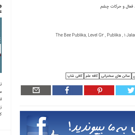
و
ید فعال و حرکات چشم
ع
سالن های سخنرانی
کافه علم
کافی شاپ
ت
م
ان
ز
ک