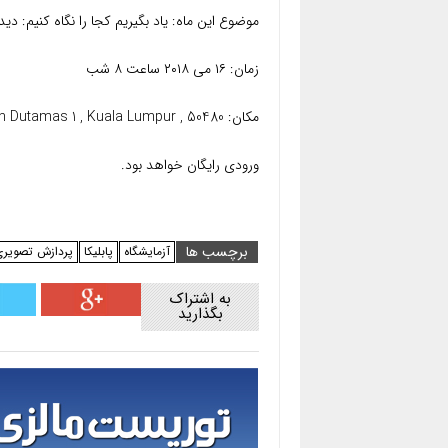
موضوع این ماه: یاد بگیریم کجا را نگاه کنیم: د
زمان: ۱۶ می ۲۰۱۸ ساعت ۸ شب
مکان: The Bee Publika, Level G2 , Publika , 1 Jalan Dutamas 1 , Kuala Lumpur , 50480
ورودی رایگان خواهد بود.
برچسب ها
آزمایشگاه
پابلیکا
پردازش تصویری
به اشتراک
بگذارید