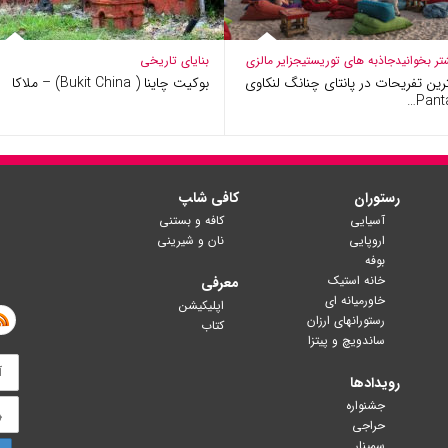
تر بخوانید
جاذبه های توریستی
جزایر مالزی
بنایای تاریخی
رین تفریحات در پانتای چنانگ لنکاوی
بوکیت چاینا ( Bukit China) – ملاکا
رستوران
کافی شا‍پ
آسیایی
کافه و بستنی
اروپایی
نان و شیرینی
بوفه
خانه استیک
معرفی
خاورمیانه ای
اپلیکیشن
رستورانهای ارزان
کتاب
ساندویچ و پیتزا
رویدادها
جشنواره
حراجی
سمینار