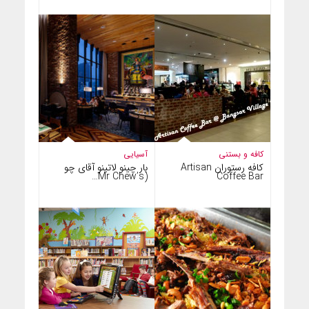
کافه و بستنی
آسیایی
کافه رستوران Artisan
بار چینو لاتینو آقای چو
(Mr Chew’s…
Coffee Bar