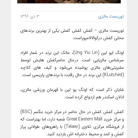
توریست مالزی
۳ دی ۱۳۹۶
توریست مالزی – کفش کفش کفش یکی از بهترین برندهای
محلی کفش درکوالالامپوراست.
اونگ ایو لین (Ung Yiu Lin)، مالک این برند در شمار افراد
سرشناس مالزیایی است. درحال حاضرکفش هایش توسط
سلبریتی‌های مالزی پوشیده می‌شود و کیف های کلاچد
(KLutched) این برند در حال رقابت با برندهای پاریسی است.
شایان ذکر است که اونگ یو لین با قهرمان ورزشی مالزی،
اذلان اسکندر هم ازدواج کرده است.
کفش کفش کفش در حال حاضر در مرکز خرید بنگسر (BSC)
و مرکز خرید Great Eastern Mall شعبه دارد، اما بهتراست که
از فروشگاه مرکزی تلاوی (Telawi) با راهروهای طولانی پراز
کفش و کمد و محیط دخترانه اش بازدید کنید.