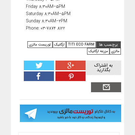
Friday 8:30AM–۵PM
Saturday 8:30AM–۵PM
Sunday 8:30AM–۲PM
Phone: 03-7874 8122
برچسب ها
TITI ECO FARM
ارگانیک
توریست مالزی
مالزی
مزرعه ارگانیک
به اشتراک
بگذارید