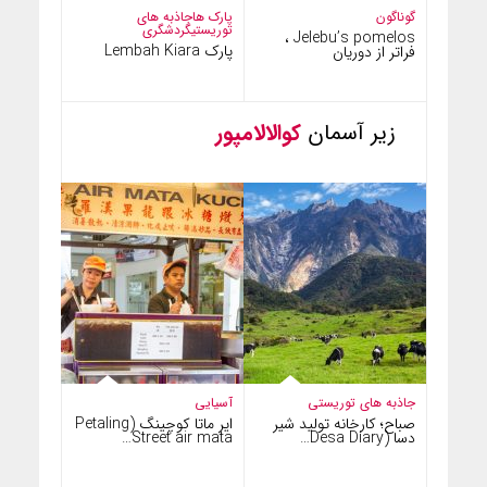
گوناگون
پارک ها
جاذبه های
توریستی
گردشگری
Jelebu’s pomelos ،
پارک Lembah Kiara
فراتر از دوریان
زیر آسمان
کوالالامپور
جاذبه های توریستی
آسیایی
صباح؛ کارخانه تولید شیر
ایر ماتا کوچینگ (Petaling
دسا (Desa Diary…
Street air mata…