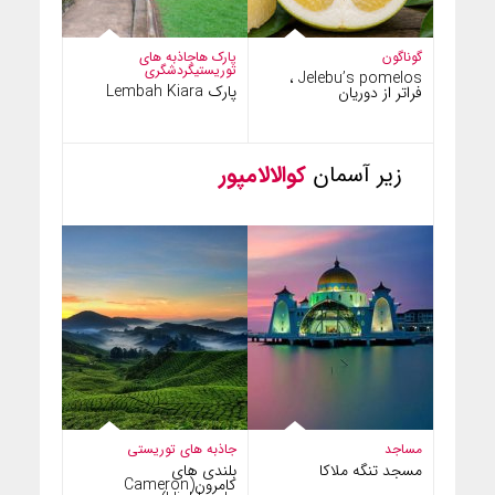
گوناگون
پارک ها
جاذبه های
توریستی
گردشگری
Jelebu’s pomelos ،
پارک Lembah Kiara
فراتر از دوریان
زیر آسمان
کوالالامپور
مساجد
جاذبه های توریستی
مسجد تنگه ملاکا
بلندی های
کامرون(Cameron