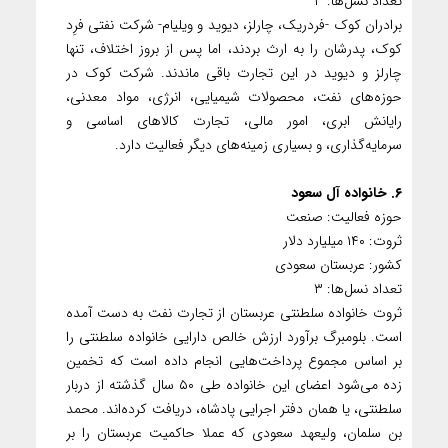
تعداد نسل‌ها: ۳
برادران کوک -فردریک، چارلز، دیوید و ویلیام- شرکت نفتی فرِد
کوک، پدرشان را به ارث بردند، اما پس از بروز اختلاف، تنها
چارلز و دیوید در این تجارت باقی ماندند. شرکت کوک در
حوزه‌های نفت، محصولات شیمیایی، انرژی، مواد معدنی،
رایانش ابری، امور مالی، تجارت کالاهای اساسی و
سرمایه‌گذاری، و بسیاری زمینه‌های دیگر فعالیت دارد.
۶. خانواده آل سعود
حوزه فعالیت: صنعت
ثروت: ۱۴۰ میلیارد دلار
کشور: عربستان سعودی
تعداد نسل‌ها: ۳
ثروت خانواده سلطنتی عربستان از تجارت نفت به دست آمده
است. بلومبرگ برآورد ارزش خالص دارایی خانواده سلطنتی را
بر اساس مجموع پرداخت‌هایی انجام داده است که تخمین
زده می‌شود اعضای این خانواده طی ۵۰ سال گذشته از دربار
سلطنتی، یا همان دفتر اجرایی پادشاه، دریافت کرده‌اند. محمد
بن سلمان، ولیعهد سعودی که عملا حاکمیت عربستان را بر