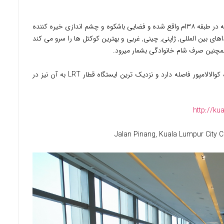
رستوران معروف دیگر هتل THIRTY8 نام دارد که در طبقه ۳۸ام واقع شده و فضایی باشکوه و چشم اندازی خیره کننده
اهای بین المللی, ژاپنی, چینی, غربی و بهترین کوکتل ها را سرو می کند
مچنین صرف شام خانوادگی بشمار میرود.
هتل Grand Hyatt تقریبا یک ساعت تا فرودگاه کوالالامپور فاصله دارد و نزدیک ترین ایستگاه قطار LRT به آن نیز در
http://ku