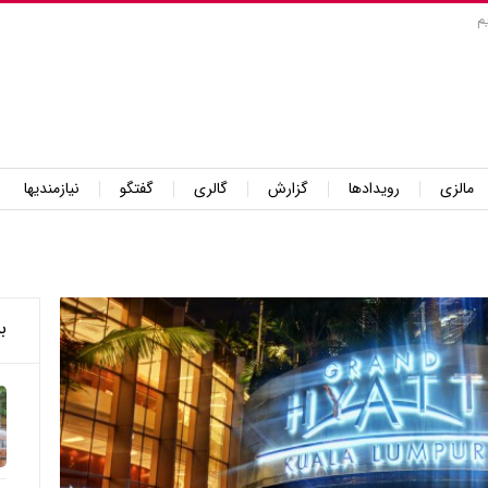
م
مالزی
رویدادها
گزارش
گالری
گفتگو
نیازمندیها
ب