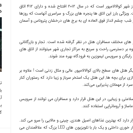
گرند حیات یکی از هتل های به نسبت تازه ساز شهر کوالالامپور است که در سال ۲۰۱۲ افتتاح شده و دارای ۴۱۲ اتاق
د
 ویژگی بارز این اتاق ها پنجره های بزرگ و سراسری آنهاست که روزها
ر شب چشم انداز فوق العاده ای به برج های درخشان پتروناس و آسمان
ز های مختلف مسافران هتل در نظر گرفته شده است. تجار و بازرگانانی
وه بر دسترسی راحت و سریع به مراکز تجاری شهر میتوانند از اتاق های
ایگان و سرویس لیموزین به فرودگاه بهره مند شوند.
گر هتل های سطح بالای کوالالامپور, عالی و مثال زدنی است ! علاوه بر
نسازی ۲۴ ساعته و محل بازی برای بچه ها, این هتل یک استخر سرباز و زیبا دارد که رستوران کنار
ت
سرد از مهمانان پذیرایی می‌کند.
آر
دمات سلامتی و زیبایی در این هتل قرار دارد و مسافران می توانند از سرویس
ب
اژ و آروماتراپی استفاده کنند.
گ
بقه همکف این هتل رستوران JP Teres قرار دارد که بهترین غذاهای اصیل هندی, چینی و مالایی را سرو می کند.
این رستوران شامل دو بخش است: یک سالن نهار خوری داخلی و یک بار با تلویزیون های LED بزرگ که علاقمندان می