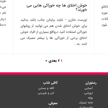
توری
خوش اخلاق ها چه خوراکی هایی می
کائو
می‌خ
خورند؟
وزه
نام 
کلات
تورست مالزی – شاید برایتان جالب باشد بدانید
 شود
۵۰۰۰ سال پیش باز‌می‌گردد.
برای خوش اخلاق شدن هم می توانید از روشهای
خوراکی استفاده کنید درواقع بسیاری از افراد خوش
اخلاق برخی از خوراکی ها را بیشتر مصرف می
کنند. به...
1
2
بعدی »
رستوران
کافی شا‍پ
آسیایی
کافه و بستنی
اروپایی
نان و شیرینی
بوفه
خانه استیک
معرفی
خاورمیانه ای