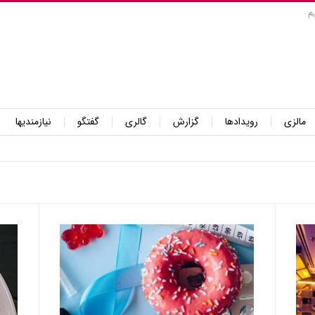
م
مالزی
رویدادها
گزارش
گالری
گفتگو
نیازمندیها