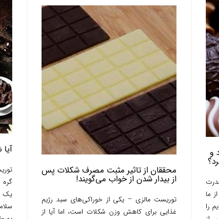
آیا 
 و
رد؟
محققان از تاثیر مثبت مصرف شکلات پس
توری
از بیدار شدن از خواب می‌گویند!
درت
گره 
ز ما
یک م
توریست مالزی – یکی از خوراکی‌های سبد رژیم
م را
سلام
غذایی برای کاهش وزن شکلات است، اما آیا از
 از
یورونی