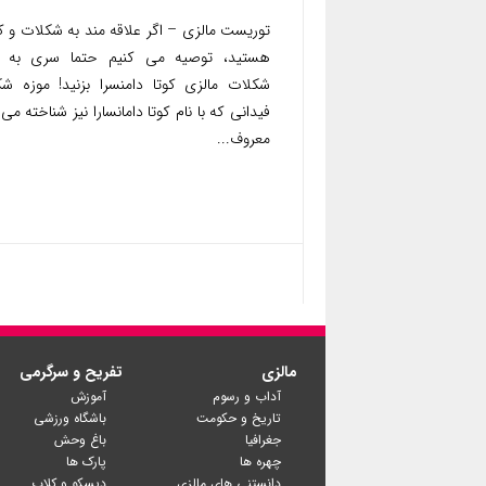
توریست مالزی – اگر علاقه مند به شکلات و کا
هستید، توصیه می کنیم حتما سری به م
شکلات مالزی کوتا دامنسرا بزنید! موزه ش
فیدانی که با نام کوتا دامانسارا نیز شناخته می
معروف...
مالزی
تفریح و سرگرمی
آداب و رسوم
آموزش
تاریخ و حکومت
باشگاه ورزشی
جغرافیا
باغ وحش
چهره ها
پارک ها
دانستنی های مالزی
دیسکو و کلاب