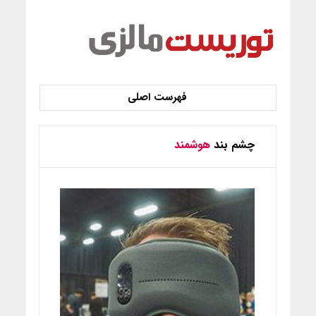
چشم بند
هوشمند