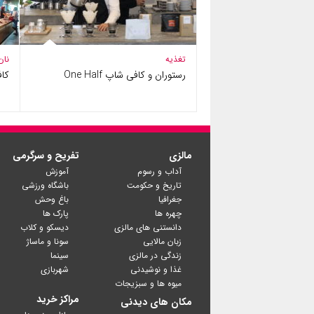
تغذیه
نان
رستوران و کافی شاپ One Half
کافی ش
مالزی
تفریح و سرگرمی
آداب و رسوم
آموزش
تاریخ و حکومت
باشگاه ورزشی
جغرافیا
باغ وحش
چهره ها
پارک ها
دانستنی های مالزی
دیسکو و کلاب
زبان مالایی
سونا و ماساژ
زندگی در مالزی
سینما
غذا و نوشیدنی
شهربازی
میوه ها و سبزیجات
مراکز خرید
مکان های دیدنی