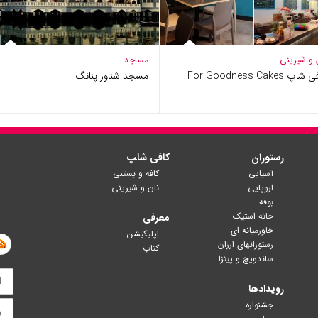
 و شیرینی
مساجد
اپ For Goodness Cakes
مسجد شناور پنانگ
رستوران
کافی شا‍پ
آسیایی
کافه و بستنی
اروپایی
نان و شیرینی
بوفه
خانه استیک
معرفی
خاورمیانه ای
اپلیکیشن
رستورانهای ارزان
کتاب
ساندویچ و پیتزا
رویدادها
جشنواره