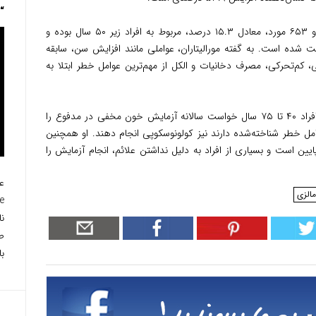
“The Girl Who Wasn’t There”
وی افزود از مجموع موارد ثبت‌شده، سه هزار و ۶۵۳ مورد، معادل ۱۵.۳ درصد، مربوط به افراد زیر ۵۰ سال بوده و
رد در گروه سنی ۴۵ تا ۴۹ سال ثبت شده است. به گفته مورالیتاران، عواملی مانند افزایش سن، سابقه
، کم‌تحرکی، مصرف دخانیات و الکل از مهم‌ترین عوامل خطر ابتلا به
وی با تأکید بر اهمیت تشخیص زودهنگام، از افراد ۴۰ تا ۷۵ سال خواست سالانه آزمایش خون مخفی در مدفوع را
امل خطر شناخته‌شده دارند نیز کولونوسکوپی انجام دهند. او همچنین
ین است و بسیاری از افراد به دلیل نداشتن علائم، انجام آزمایش را
الزی
ص
ب