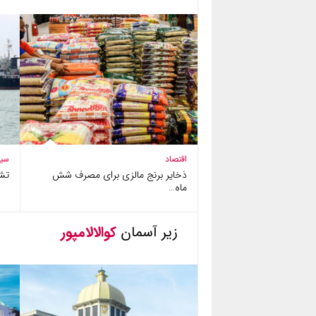
اقتصاد
سی
ذخایر برنج مالزی برای مصرف شش
تش
ماه…
زیر آسمان
کوالالامپور