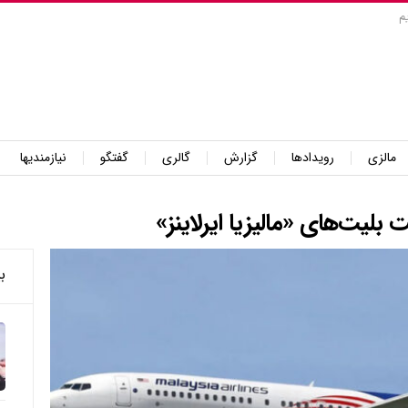
م
مالزی
رویدادها
گزارش
گالری
گفتگو
نیازمندیها
ب