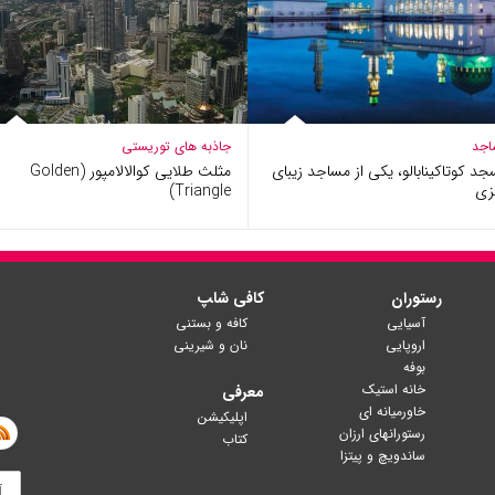
اجد
جاذبه های توریستی
د کوتاکینابالو، یکی از مساجد زیبای
مثلث طلایی کوالالامپور (Golden
زی
Triangle)
رستوران
کافی شا‍پ
آسیایی
کافه و بستنی
اروپایی
نان و شیرینی
بوفه
خانه استیک
معرفی
خاورمیانه ای
اپلیکیشن
رستورانهای ارزان
کتاب
ساندویچ و پیتزا