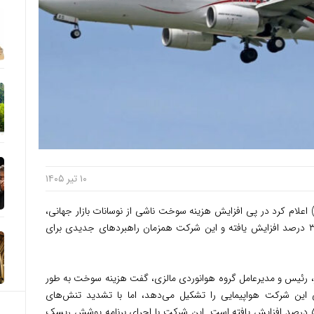
۱۰ تیر ۱۴۰۵
وریست مالزی – گروه هوانوردی مالزی (MAG) اعلام کرد در پی افزایش هزینه سوخت ناشی از نوسانات بازار جهانی،
قیمت بلیت‌های «مالیزیا ایرلاینز» حدود ۲۰ تا ۳۰ درصد افزایش یافته و این شرکت همزمان راهبردهای جدیدی برای
کر، رئیس و مدیرعامل گروه هوانوردی مالزی، گفت هزینه سوخت به طور
ای عملیاتی این شرکت هواپیمایی را تشکیل می‌دهد، اما با تشدید تنش‌های
ژئوپلیتیکی از اواخر فوریه، این سهم به حدود ۵۰ درصد افزایش یافته است. این شرکت با اجرای برنامه پوشش ریسک