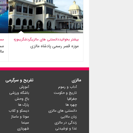
بیشتر بخوانید
دانستنی های مالزی
گردشگری
موزه
مس
موزه قصر رسمی پادشاه مالزی
مسج
مال
مالزی
تفریح و سرگرمی
آداب و رسوم
آموزش
تاریخ و حکومت
باشگاه ورزشی
جغرافیا
باغ وحش
چهره ها
پارک ها
دانستنی های مالزی
دیسکو و کلاب
زبان مالایی
سونا و ماساژ
زندگی در مالزی
سینما
غذا و نوشیدنی
شهربازی